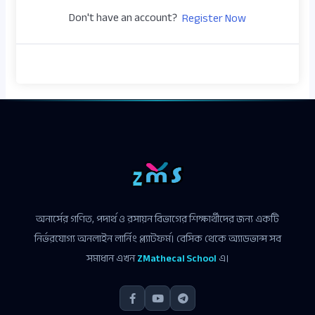
Don't have an account?
Register Now
অনার্সের গণিত, পদার্থ ও রসায়ন বিভাগের শিক্ষার্থীদের জন্য একটি
নির্ভরযোগ্য অনলাইন লার্নিং প্ল্যাটফর্ম। বেসিক থেকে অ্যাডভান্স সব
সমাধান এখন
ZMathecal School
এ।