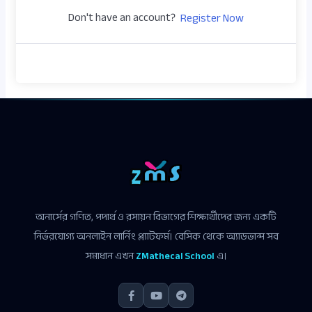
Don't have an account?
Register Now
অনার্সের গণিত, পদার্থ ও রসায়ন বিভাগের শিক্ষার্থীদের জন্য একটি
নির্ভরযোগ্য অনলাইন লার্নিং প্ল্যাটফর্ম। বেসিক থেকে অ্যাডভান্স সব
সমাধান এখন
ZMathecal School
এ।