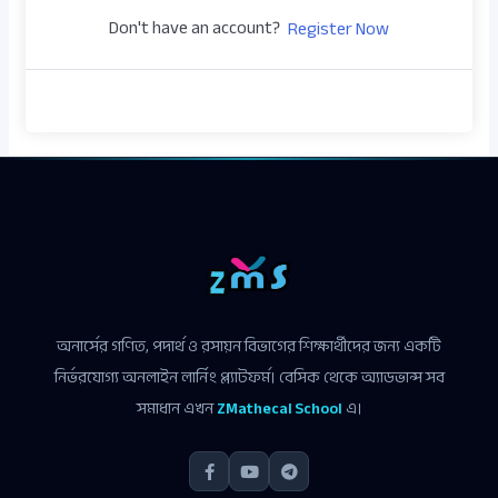
Don't have an account?
Register Now
অনার্সের গণিত, পদার্থ ও রসায়ন বিভাগের শিক্ষার্থীদের জন্য একটি
নির্ভরযোগ্য অনলাইন লার্নিং প্ল্যাটফর্ম। বেসিক থেকে অ্যাডভান্স সব
সমাধান এখন
ZMathecal School
এ।