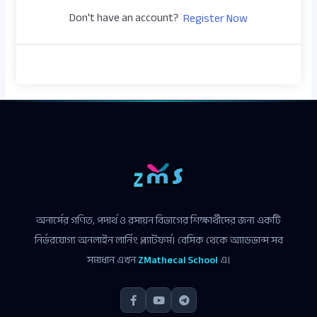
Don't have an account?
Register Now
অনার্সের গণিত, পদার্থ ও রসায়ন বিভাগের শিক্ষার্থীদের জন্য একটি
নির্ভরযোগ্য অনলাইন লার্নিং প্ল্যাটফর্ম। বেসিক থেকে অ্যাডভান্স সব
সমাধান এখন
ZMathecal School
এ।