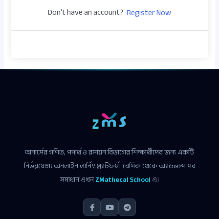
Don't have an account?
Register Now
অনার্সের গণিত, পদার্থ ও রসায়ন বিভাগের শিক্ষার্থীদের জন্য একটি
নির্ভরযোগ্য অনলাইন লার্নিং প্ল্যাটফর্ম। বেসিক থেকে অ্যাডভান্স সব
সমাধান এখন
ZMathecal School
এ।