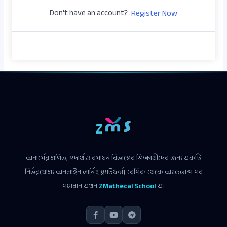
Don't have an account?
Register Now
অনার্সের গণিত, পদার্থ ও রসায়ন বিভাগের শিক্ষার্থীদের জন্য একটি
নির্ভরযোগ্য অনলাইন লার্নিং প্ল্যাটফর্ম। বেসিক থেকে অ্যাডভান্স সব
সমাধান এখন
ZMathecal School
এ।