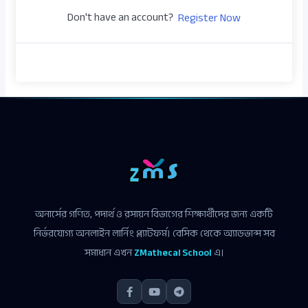
Don't have an account?
Register Now
অনার্সের গণিত, পদার্থ ও রসায়ন বিভাগের শিক্ষার্থীদের জন্য একটি
নির্ভরযোগ্য অনলাইন লার্নিং প্ল্যাটফর্ম। বেসিক থেকে অ্যাডভান্স সব
সমাধান এখন
ZMathecal School
এ।