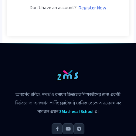
Don't have an account?
Register Now
অনার্সের গণিত, পদার্থ ও রসায়ন বিভাগের শিক্ষার্থীদের জন্য একটি
নির্ভরযোগ্য অনলাইন লার্নিং প্ল্যাটফর্ম। বেসিক থেকে অ্যাডভান্স সব
সমাধান এখন
ZMathecal School
এ।