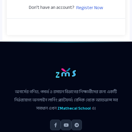
Don't have an account?
Register Now
অনার্সের গণিত, পদার্থ ও রসায়ন বিভাগের শিক্ষার্থীদের জন্য একটি
নির্ভরযোগ্য অনলাইন লার্নিং প্ল্যাটফর্ম। বেসিক থেকে অ্যাডভান্স সব
সমাধান এখন
ZMathecal School
এ।