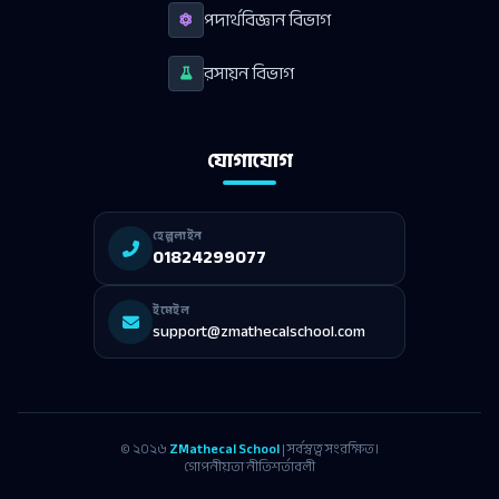
পদার্থবিজ্ঞান বিভাগ
রসায়ন বিভাগ
যোগাযোগ
হেল্পলাইন
01824299077
ইমেইল
support@zmathecalschool.com
© ২০২৬
ZMathecal School
| সর্বস্বত্ব সংরক্ষিত।
গোপনীয়তা নীতি
শর্তাবলী