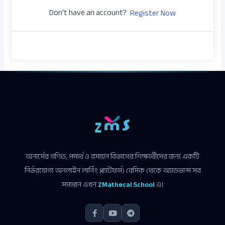
Don't have an account?
Register Now
অনার্সের গণিত, পদার্থ ও রসায়ন বিভাগের শিক্ষার্থীদের জন্য একটি
নির্ভরযোগ্য অনলাইন লার্নিং প্ল্যাটফর্ম। বেসিক থেকে অ্যাডভান্স সব
সমাধান এখন
ZMathecal School
এ।