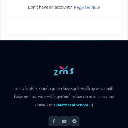
Don't have an account?
Register Now
অনার্সের গণিত, পদার্থ ও রসায়ন বিভাগের শিক্ষার্থীদের জন্য একটি
নির্ভরযোগ্য অনলাইন লার্নিং প্ল্যাটফর্ম। বেসিক থেকে অ্যাডভান্স সব
সমাধান এখন
ZMathecal School
এ।