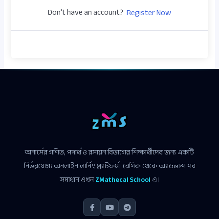
Don't have an account?
Register Now
অনার্সের গণিত, পদার্থ ও রসায়ন বিভাগের শিক্ষার্থীদের জন্য একটি
নির্ভরযোগ্য অনলাইন লার্নিং প্ল্যাটফর্ম। বেসিক থেকে অ্যাডভান্স সব
সমাধান এখন
ZMathecal School
এ।