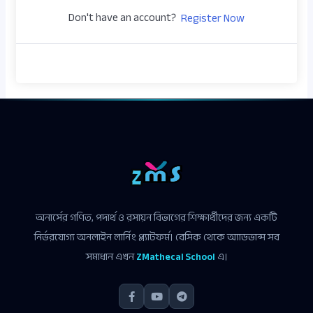
Don't have an account?
Register Now
অনার্সের গণিত, পদার্থ ও রসায়ন বিভাগের শিক্ষার্থীদের জন্য একটি
নির্ভরযোগ্য অনলাইন লার্নিং প্ল্যাটফর্ম। বেসিক থেকে অ্যাডভান্স সব
সমাধান এখন
ZMathecal School
এ।