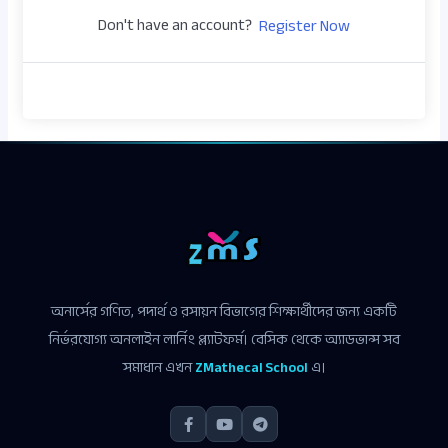
Don't have an account?
Register Now
অনার্সের গণিত, পদার্থ ও রসায়ন বিভাগের শিক্ষার্থীদের জন্য একটি
নির্ভরযোগ্য অনলাইন লার্নিং প্ল্যাটফর্ম। বেসিক থেকে অ্যাডভান্স সব
সমাধান এখন
ZMathecal School
এ।