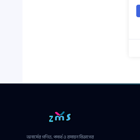
অনার্সের গণিত, পদার্থ ও রসায়ন বিভাগের