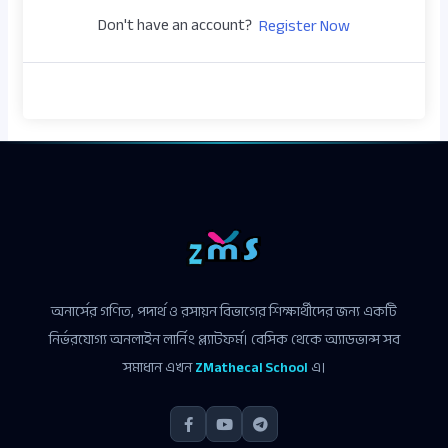
Don't have an account?
Register Now
অনার্সের গণিত, পদার্থ ও রসায়ন বিভাগের শিক্ষার্থীদের জন্য একটি
নির্ভরযোগ্য অনলাইন লার্নিং প্ল্যাটফর্ম। বেসিক থেকে অ্যাডভান্স সব
সমাধান এখন
ZMathecal School
এ।