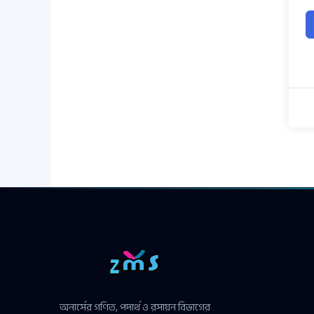
অনার্সের গণিত, পদার্থ ও রসায়ন বিভাগের