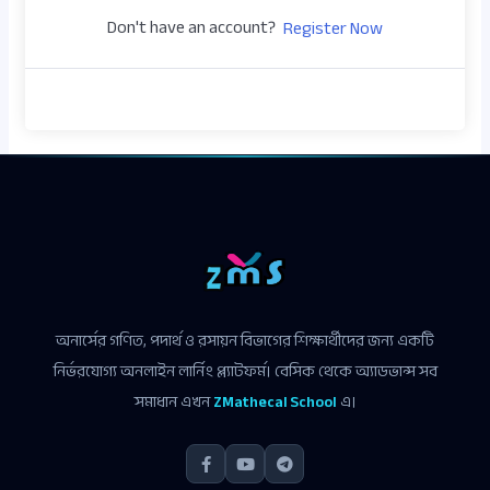
Don't have an account?
Register Now
অনার্সের গণিত, পদার্থ ও রসায়ন বিভাগের শিক্ষার্থীদের জন্য একটি
নির্ভরযোগ্য অনলাইন লার্নিং প্ল্যাটফর্ম। বেসিক থেকে অ্যাডভান্স সব
সমাধান এখন
ZMathecal School
এ।