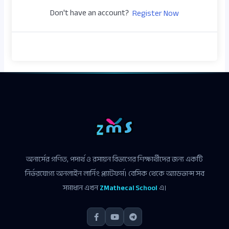
Don't have an account?
Register Now
অনার্সের গণিত, পদার্থ ও রসায়ন বিভাগের শিক্ষার্থীদের জন্য একটি
নির্ভরযোগ্য অনলাইন লার্নিং প্ল্যাটফর্ম। বেসিক থেকে অ্যাডভান্স সব
সমাধান এখন
ZMathecal School
এ।