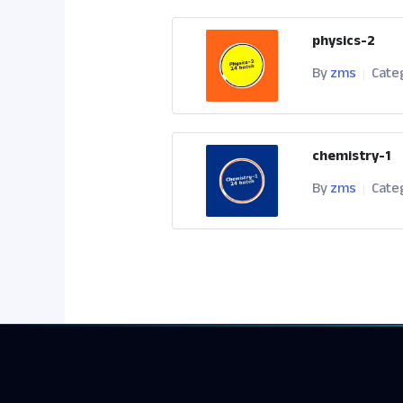
physics-2
By
zms
Cate
|
chemistry-1
By
zms
Cate
|