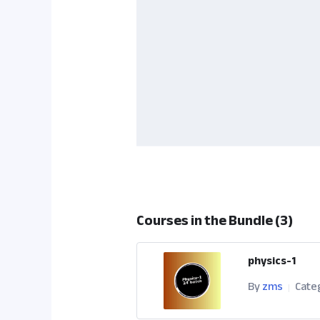
Courses in the Bundle (3)
physics-1
By
zms
Cate
|