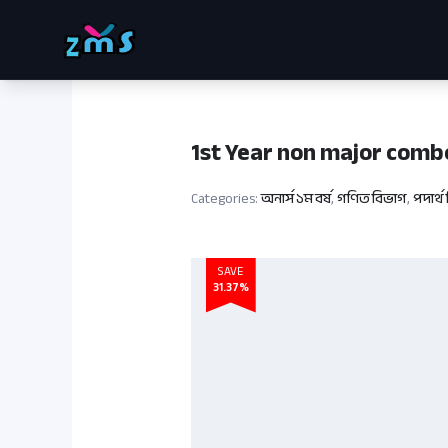
Skip
to
content
1st Year non major comb
Categories:
অনার্স ১ম বর্ষ
,
গণিত বিভাগ
,
পদার্থ
SAVE
31.37%